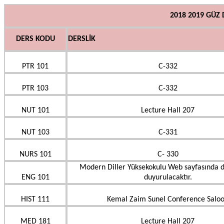
2018 2019 GÜZ
DERS KODU
DERSLİK
PTR 101
C-332
PTR 103
C-332
NUT 101
Lecture Hall 207
NUT 103
C-331
NURS 101
C- 330
Modern Diller Yüksekokulu Web sayfasında 
ENG 101
duyurulacaktır.
HIST 111
Kemal Zaim Sunel Conference Salo
MED 181
Lecture Hall 207